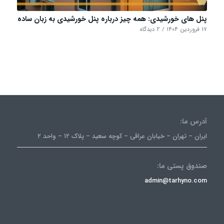
پنل های خورشیدی: همه چیز درباره پنل خورشیدی به زبان ساده
۱۷ فروردین ۱۴۰۴
/
۲ دیدگاه
آدرس ما:
ایران – تهران – خیابان عراقی – کوچه سعید – پلاک ۱۲ – واحد ۲
صندوق پستی ما:
admin@tarhyno.com