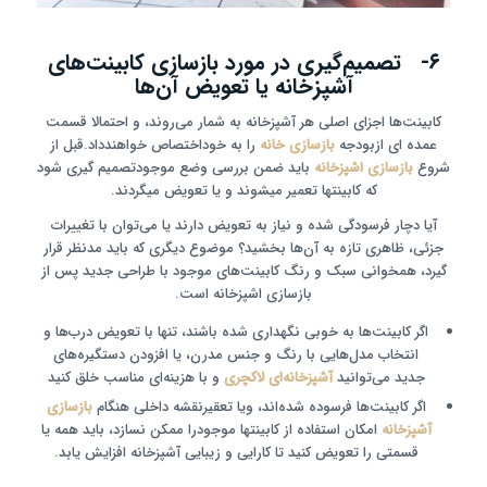
۶- تصمیم‌گیری در مورد بازسازی کابینت‌های
آشپزخانه یا تعویض آن‌ها
کابینت‌ها اجزای اصلی هر آشپزخانه به شمار می‌روند، و احتمالا قسمت
عمده ای ازبودجه
بازسازی خانه
را به خوداختصاص خواهندداد.قبل از
شروع
بازسازی اشپزخانه
باید ضمن بررسی وضع موجودتصمیم گیری شود
که کابینتها تعمیر میشوند و یا تعویض میگردند.
آیا دچار فرسودگی شده‌ و نیاز به تعویض دارند یا می‌توان با تغییرات
جزئی، ظاهری تازه به آن‌ها بخشید؟ موضوع دیگری که باید مدنظر قرار
گیرد، همخوانی سبک و رنگ کابینت‌های موجود با طراحی جدید پس از
بازسازی اشپزخانه است.
اگر کابینت‌ها به خوبی نگهداری شده باشند، تنها با تعویض درب‌ها و
انتخاب مدل‌هایی با رنگ و جنس مدرن، یا افزودن دستگیره‌های
جدید می‌توانید
آشپزخانه‌ای لاکچری
و با هزینه‌ای مناسب خلق کنید
اگر کابینت‌ها فرسوده شده‌اند، ویا تعقیرنقشه داخلی هنگام
بازسازی
آشپزخانه
امکان استفاده از کابینتها موجودرا ممکن نسازد، باید همه یا
قسمتی را تعویض کنید تا کارایی و زیبایی آشپزخانه افزایش یابد.