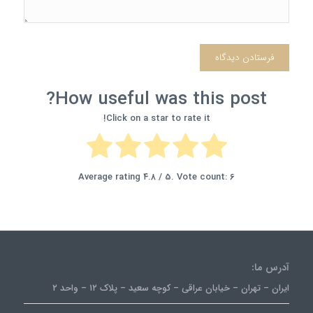
How useful was this post?
Click on a star to rate it!
Average rating
۴.۸
/ 5. Vote count:
۶
آدرس ما:
ایران – تهران – خیابان عراقی – کوچه سعید – پلاک ۱۲ – واحد ۲