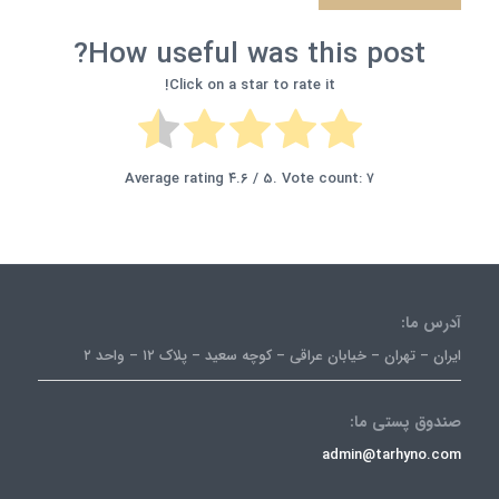
How useful was this post?
Click on a star to rate it!
Average rating
۴.۶
/ 5. Vote count:
۷
آدرس ما:
ایران – تهران – خیابان عراقی – کوچه سعید – پلاک ۱۲ – واحد ۲
صندوق پستی ما:
admin@tarhyno.com